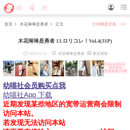


首页
木花琳琳是勇者
正文
支持键盘切换：1/4


森萝财团
木花琳琳是勇者 13.ロリコレ！Vol.4
(31P)
BETA
FREE
LOVEPLUS
R15
SSR
X



2019.12.31
木花琳琳是勇者
单页浏览
森萝财团视频
木花琳琳是勇者
幼喵社会员购买点我
木花琳琳是勇者写真
木花琳琳是勇者视频
幼喵社App 下载
近期发现某些地区的宽带运营商会限制
风之领域
访问本站。
喵写真
若发现无法访问本站
轻兰映画