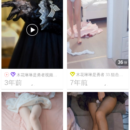

36
张

木花琳琳是勇者 33.狙击！
木花琳琳是勇者视频
3年前
7年前
卡哇伊大使」 狙われたカワイ
108




7
257907
12
6969
イ大使