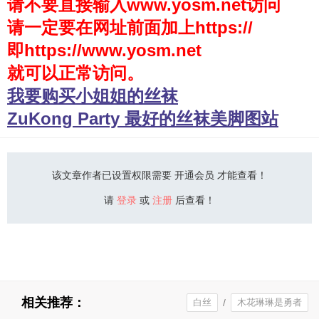
请不要直接输入www.yosm.net访问
请一定要在网址前面加上https://
少女秩序
即https://www.yosm.net
会员购买
就可以正常访问。
幼喵社App
我要购买小姐姐的丝袜
ZuKong Party 最好的丝袜美脚图站
该文章作者已设置权限需要 开通会员 才能查看！
请
登录
或
注册
后查看！
相关推荐：
白丝
/
木花琳琳是勇者