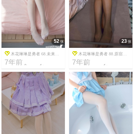
52
23
张
张
木花琳琳是勇者 68.未来日
木花琳琳是勇者 88.原宿系
7年前
7年前
记
偶像足048式




9
5781
16
10489