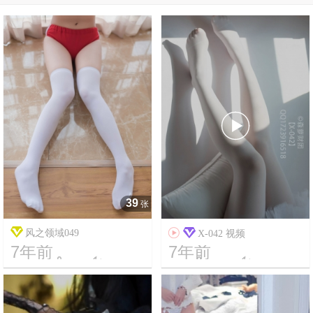

39
张
风之领域049

X-042 视频
7年前
7年前




8
3667
18
31306