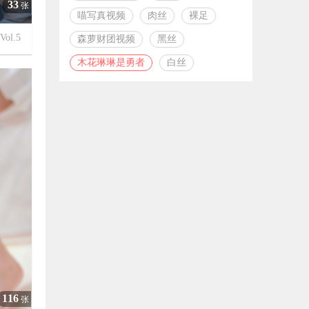
33
张
喵写真视频
肉丝
裸足
l.5
森萝财团视频
黑丝

木花琳琳是勇者
白丝
6798
116
张