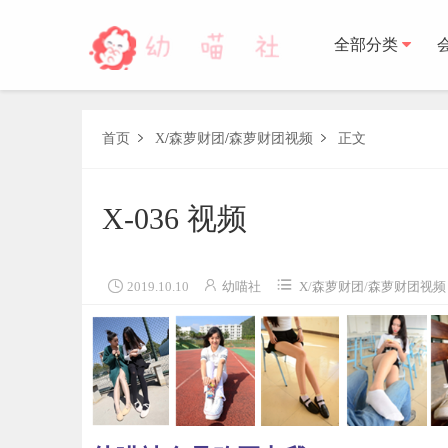
全部分类
森萝财团
首页
X
/
森萝财团
/
森萝财团视频
正文


BETA
FREE
LOVEPLUS
R15
SSR
X
森萝财
X-036 视频
木花琳琳是勇者
木花琳琳是勇者写真
木花琳琳是勇者视频



2019.10.10
幼喵社
X
/
森萝财团
/
森萝财团视频
风之领域
喵写真
轻兰映画
少女秩序