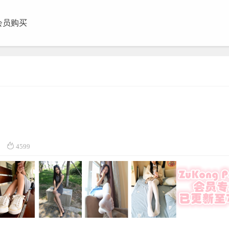
会员购买
团视频

4599