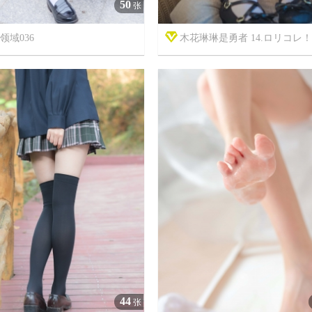
50
张
领域036
木花琳琳是勇者 14.ロリコレ！Vo



7年前
13
2813
5
44
张