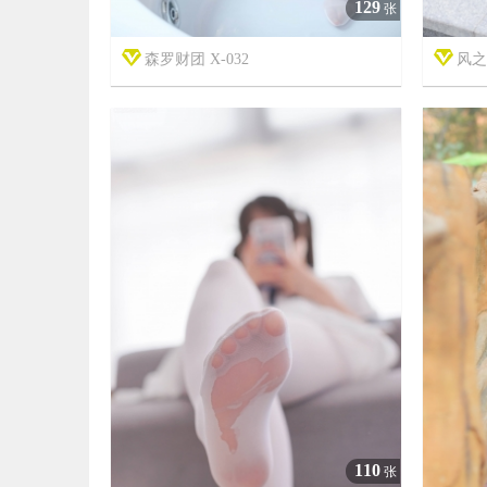
129
张
森罗财团 X-032
风之


7年前
7年前
13
2202
110
张