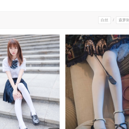
白丝
/
森萝