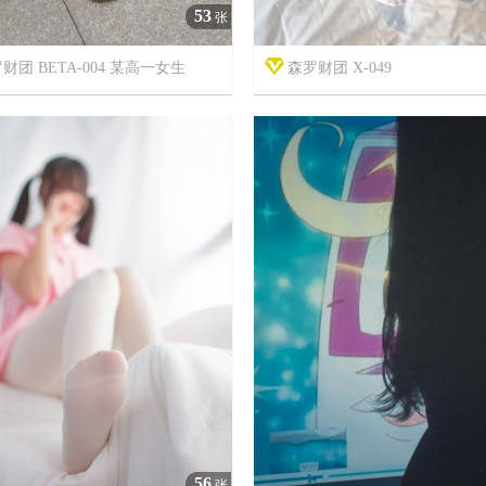
53
张
财团 BETA-004 某高一女生
森罗财团 X-049



7年前
5
2360
16
56
张