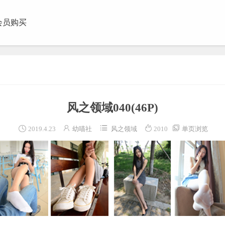
会员购买
团视频
风之领域040
(46P)





2019.4.23
幼喵社
风之领域
2010
单页浏览