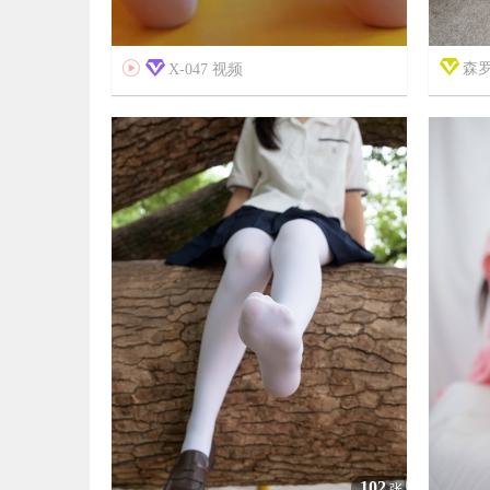

森罗
X-047 视频


7年前
7年前
15
4593
102
张