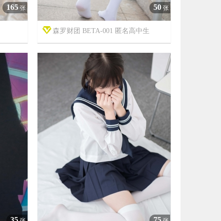
165
50
张
张
森罗财团 BETA-001 匿名高中生



7年前
5133
11
2782
35
75
张
张