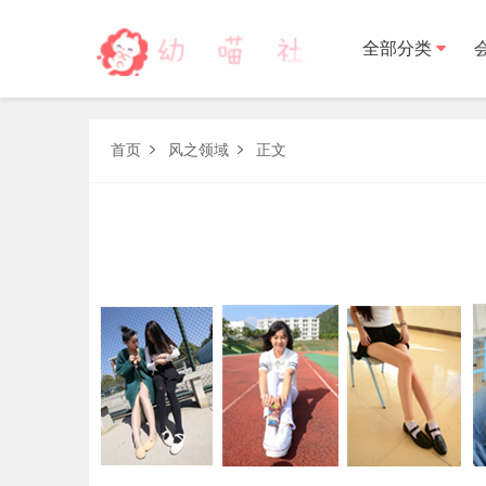
全部分类
森萝财团
首页
风之领域
正文


BETA
FREE
LOVEPLUS
R15
SSR
X
森萝财
木花琳琳是勇者
木花琳琳是勇者写真
木花琳琳是勇者视频
风之领域
喵写真
轻兰映画
少女秩序