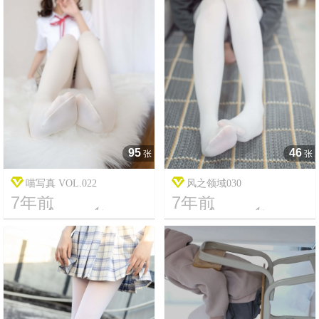
95
46
张
张
喵写真 VOL.022
风之领域030
7年前
7年前




20
3420
14
2351