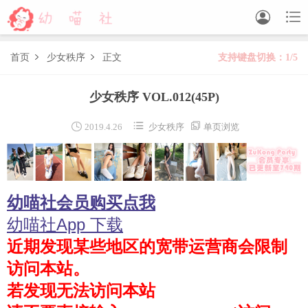


首页
少女秩序
正文
支持键盘切换：1/5


森萝财团
少女秩序 VOL.012
(45P)
BETA
FREE
LOVEPLUS
R15
SSR
X



2019.4.26
少女秩序
单页浏览
森萝财团视频
木花琳琳是勇者
幼喵社会员购买点我
木花琳琳是勇者写真
木花琳琳是勇者视频
幼喵社App 下载
近期发现某些地区的宽带运营商会限制
风之领域
访问本站。
喵写真
若发现无法访问本站
轻兰映画