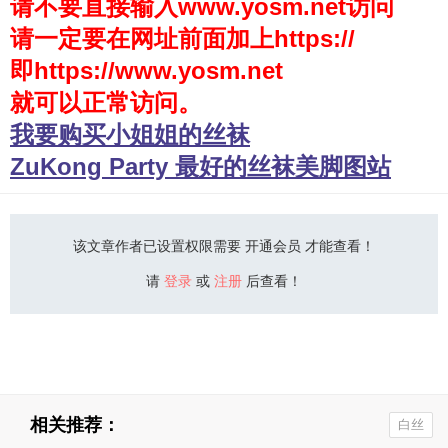
请不要直接输入www.yosm.net访问
请一定要在网址前面加上https://
少女秩序
即https://www.yosm.net
会员购买
就可以正常访问。
幼喵社App
我要购买小姐姐的丝袜
ZuKong Party 最好的丝袜美脚图站
该文章作者已设置权限需要 开通会员 才能查看！
请
登录
或
注册
后查看！
相关推荐：
白丝