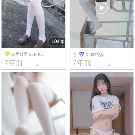

104
张
森罗财团 SSR-011

X-002视频
7年前
7年前




17
13520
20
3884