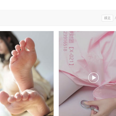
裸足
/
