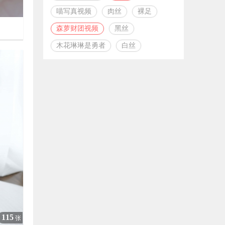
喵写真视频
肉丝
裸足
森萝财团视频
黑丝

木花琳琳是勇者
白丝
3730
115
张