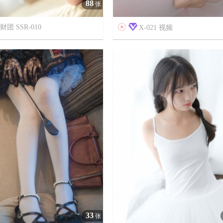
88
张
团 SSR-010

X-021 视频



7年前
20
13333
8
33
张