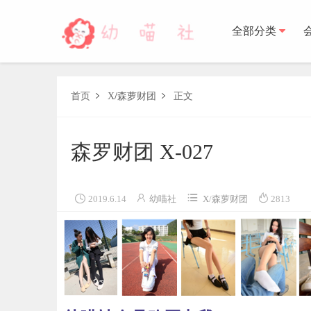
全部分类
森萝财团
首页
X
/
森萝财团
正文


BETA
FREE
LOVEPLUS
R15
SSR
X
森萝财
森罗财团 X-027
木花琳琳是勇者
木花琳琳是勇者写真
木花琳琳是勇者视频




2019.6.14
幼喵社
X
/
森萝财团
2813
风之领域
喵写真
轻兰映画
少女秩序