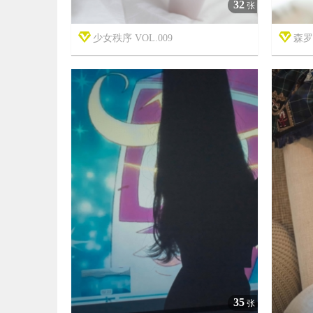
32
张
少女秩序 VOL.009
森罗财


7年前
7年前
13
15428
35
张