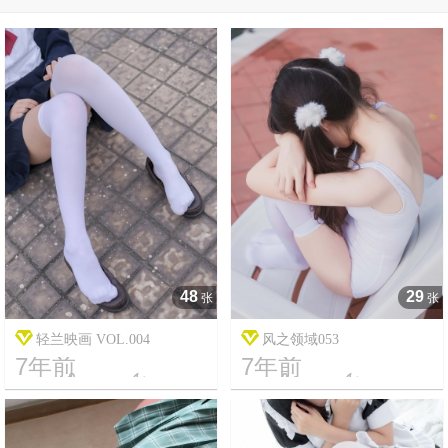
48
29
张
张
轻兰映画 VOL.004
风之领域053
7年前
7年前




17
2268
12
14235