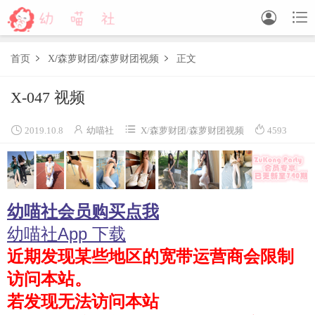


首页
X
/
森萝财团
/
森萝财团视频
正文


X-047 视频
森萝财团
BETA
FREE
LOVEPLUS
R15
SSR
X




2019.10.8
幼喵社
X
/
森萝财团
/
森萝财团视频
4593
森萝财团视频
木花琳琳是勇者
幼喵社会员购买点我
木花琳琳是勇者写真
木花琳琳是勇者视频
幼喵社App 下载
近期发现某些地区的宽带运营商会限制
风之领域
访问本站。
喵写真
若发现无法访问本站
轻兰映画