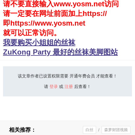
请不要直接输入www.yosm.net访问
请一定要在网址前面加上https://
少女秩序
即https://www.yosm.net
会员购买
就可以正常访问。
幼喵社App
我要购买小姐姐的丝袜
ZuKong Party 最好的丝袜美脚图站
该文章作者已设置权限需要 开通年费会员 才能查看！
请
登录
或
注册
后查看！
相关推荐：
白丝
/
森萝财团视频