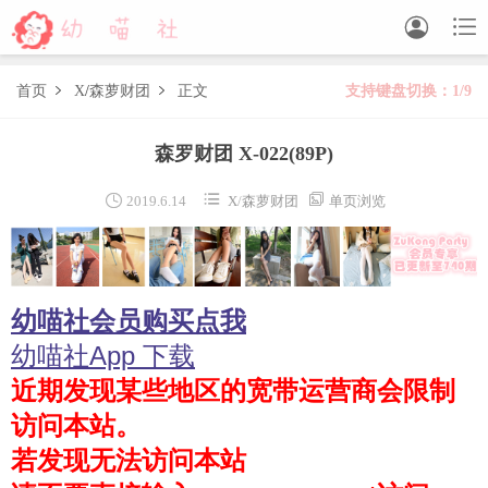


首页
X
/
森萝财团
正文
支持键盘切换：1/9


森萝财团
森罗财团 X-022
(89P)
BETA
FREE
LOVEPLUS
R15
SSR
X



2019.6.14
X
/
森萝财团
单页浏览
森萝财团视频
木花琳琳是勇者
幼喵社会员购买点我
木花琳琳是勇者写真
木花琳琳是勇者视频
幼喵社App 下载
近期发现某些地区的宽带运营商会限制
风之领域
访问本站。
喵写真
若发现无法访问本站
轻兰映画