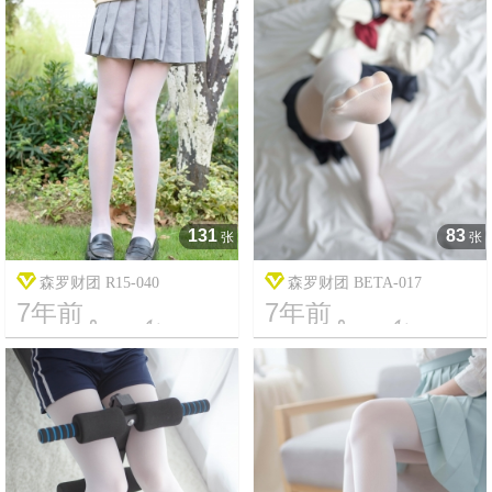
131
83
张
张
森罗财团 R15-040
森罗财团 BETA-017
7年前
7年前




7
3751
8
2325