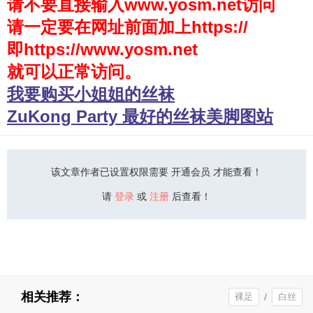
请不要直接输入www.yosm.net访问
请一定要在网址前面加上https://
少女秩序
即https://www.yosm.net
会员购买
就可以正常访问。
幼喵社App
我要购买小姐姐的丝袜
ZuKong Party 最好的丝袜美脚图站
该文章作者已设置权限需要 开通会员 才能查看！
请
登录
或
注册
后查看！
相关推荐：
裸足
/
白丝