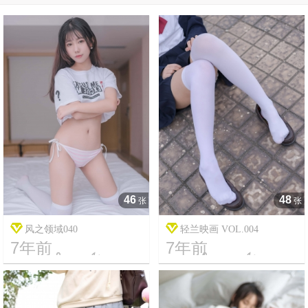
46
48
张
张
风之领域040
轻兰映画 VOL.004
7年前
7年前




8
2010
17
2268