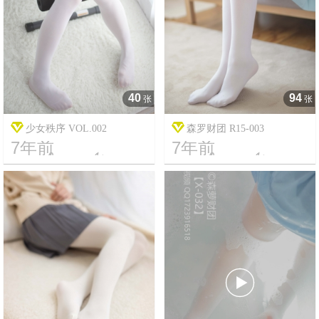
40
94
张
张
少女秩序 VOL.002
森罗财团 R15-003
7年前
7年前




12
3965
14
2481
