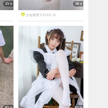
15
56
张
张
少女秩序 EXVOL.01



7年前
13760
14
3218
85
85
张
张