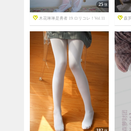
25
张
木花琳琳是勇者 19.ロリコレ！Vol.11
森罗


7年前
7年前
12
7075
182
张