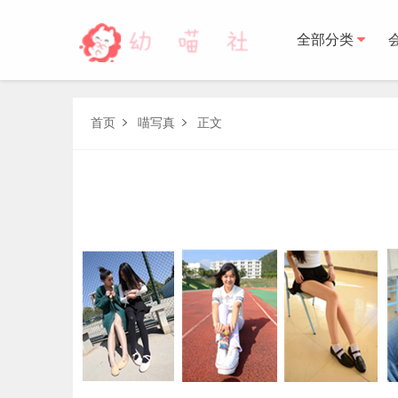
全部分类
森萝财团
首页
喵写真
正文


BETA
FREE
LOVEPLUS
R15
SSR
X
森萝财
木花琳琳是勇者
木花琳琳是勇者写真
木花琳琳是勇者视频
风之领域
喵写真
轻兰映画
少女秩序