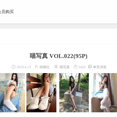
会员购买
团视频
喵写真 VOL.022
(95P)





2019.4.23
幼喵社
喵写真
3420
单页浏览