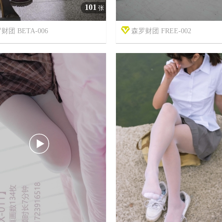
101
张
财团 BETA-006
森罗财团 FREE-002



7年前
18
3946
16
