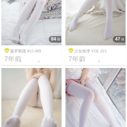
84
47
张
张
森罗财团 R15-009
少女秩序 VOL.015
7年前
7年前




17
2496
14
15594