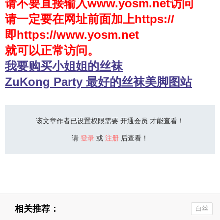
请不要直接输入www.yosm.net访问
请一定要在网址前面加上https://
少女秩序
即https://www.yosm.net
会员购买
就可以正常访问。
幼喵社App
我要购买小姐姐的丝袜
ZuKong Party 最好的丝袜美脚图站
该文章作者已设置权限需要 开通会员 才能查看！
请
登录
或
注册
后查看！
相关推荐：
白丝