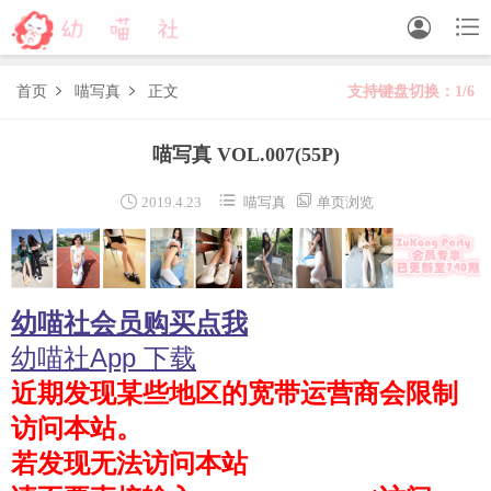


首页
喵写真
正文
支持键盘切换：1/6


森萝财团
喵写真 VOL.007
(55P)
BETA
FREE
LOVEPLUS
R15
SSR
X



2019.4.23
喵写真
单页浏览
森萝财团视频
木花琳琳是勇者
幼喵社会员购买点我
木花琳琳是勇者写真
木花琳琳是勇者视频
幼喵社App 下载
近期发现某些地区的宽带运营商会限制
风之领域
访问本站。
喵写真
若发现无法访问本站
轻兰映画