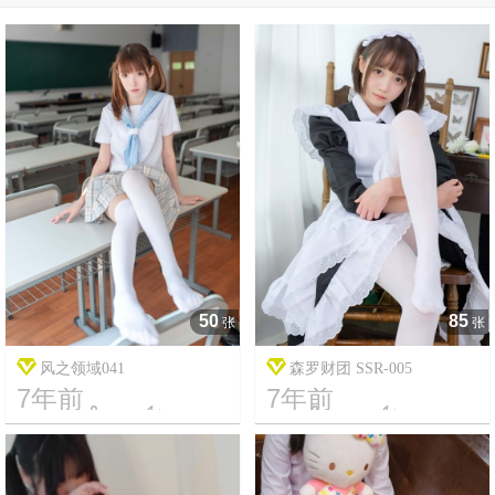
50
85
张
张
风之领域041
森罗财团 SSR-005
7年前
7年前




5
1680
18
12988