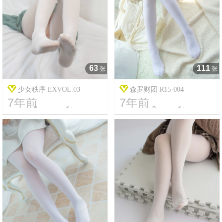
63
111
张
张
少女秩序 EXVOL.03
森罗财团 R15-004
7年前
7年前




19
5376
7
2911