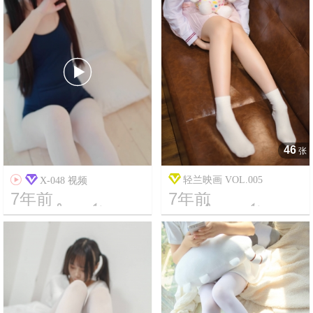

46
张

轻兰映画 VOL.005
X-048 视频
7年前
7年前




5
4493
19
3442