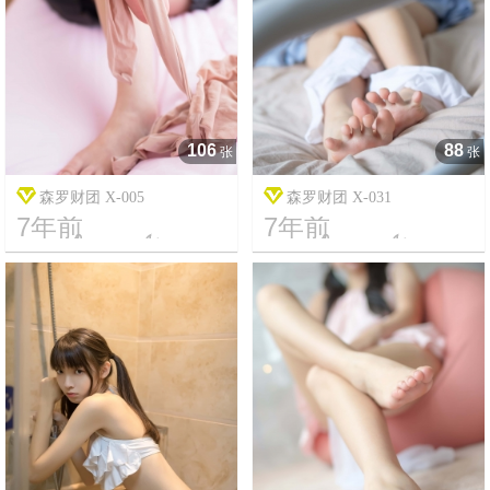
106
88
张
张
森罗财团 X-005
森罗财团 X-031
7年前
7年前




10
2814
10
3156