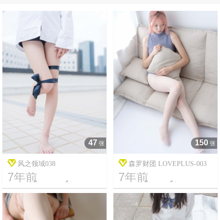
47
150
张
张
风之领域038
森罗财团 LOVEPLUS-003
7年前
7年前




17
1895
8
15364