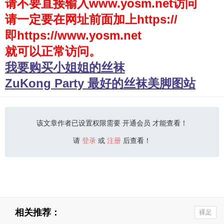
请不要直接输入www.yosm.net访问
请一定要在网址前面加上https://
少女秩序
即https://www.yosm.net
会员购买
就可以正常访问。
幼喵社App
我要购买小姐姐的丝袜
ZuKong Party 最好的丝袜美脚图站
该文章作者已设置权限需要 开通会员 才能查看！
请
登录
或
注册
后查看！
相关推荐：
裸足