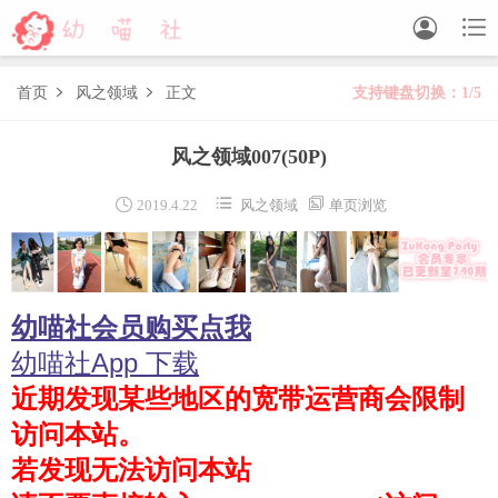


首页
风之领域
正文
支持键盘切换：1/5


森萝财团
风之领域007
(50P)
BETA
FREE
LOVEPLUS
R15
SSR
X



2019.4.22
风之领域
单页浏览
森萝财团视频
木花琳琳是勇者
幼喵社会员购买点我
木花琳琳是勇者写真
木花琳琳是勇者视频
幼喵社App 下载
近期发现某些地区的宽带运营商会限制
风之领域
访问本站。
喵写真
若发现无法访问本站
轻兰映画