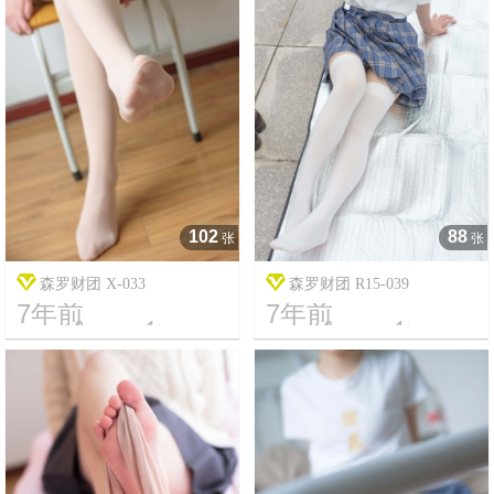
102
88
张
张
森罗财团 X-033
森罗财团 R15-039
7年前
7年前




10
4989
20
5153