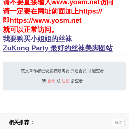
请不要直接输入www.yosm.net访问
请一定要在网址前面加上https://
少女秩序
即https://www.yosm.net
会员购买
就可以正常访问。
幼喵社App
我要购买小姐姐的丝袜
ZuKong Party 最好的丝袜美脚图站
该文章作者已设置权限需要 开通会员 才能查看！
请
登录
或
注册
后查看！
相关推荐：
白丝