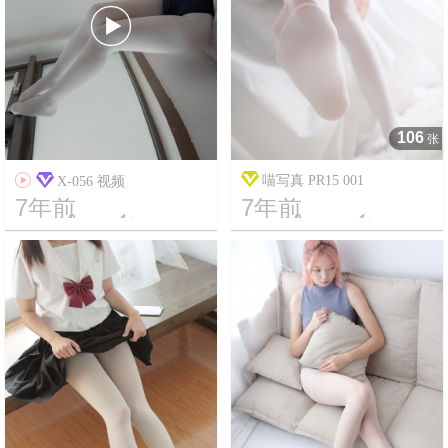

106
张

喵写真 PR15 001
X-056 视频
7年前
7年前




6
56101
12
4258