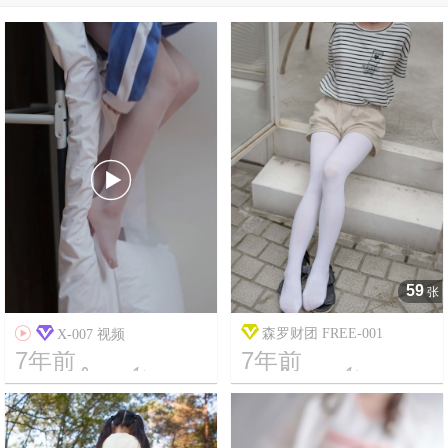

59
张

森罗财团 FREE-001
X-007 视频
7年前
7年前




5
4342
14
13787