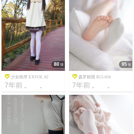
80
95
张
张
少女秩序 EXVOL.02
森罗财团 R15-016
7年前
7年前




5
4450
5
2474