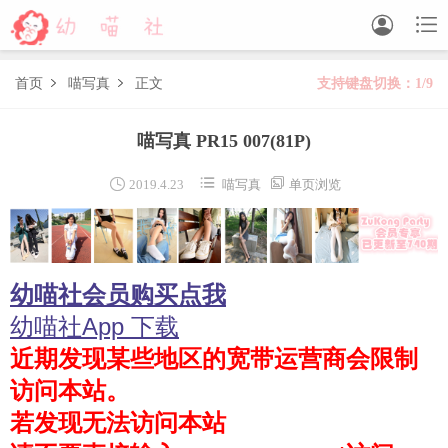


首页
喵写真
正文
支持键盘切换：1/9


森萝财团
喵写真 PR15 007
(81P)
BETA
FREE
LOVEPLUS
R15
SSR
X



2019.4.23
喵写真
单页浏览
森萝财团视频
木花琳琳是勇者
幼喵社会员购买点我
木花琳琳是勇者写真
木花琳琳是勇者视频
幼喵社App 下载
近期发现某些地区的宽带运营商会限制
风之领域
访问本站。
喵写真
若发现无法访问本站
轻兰映画