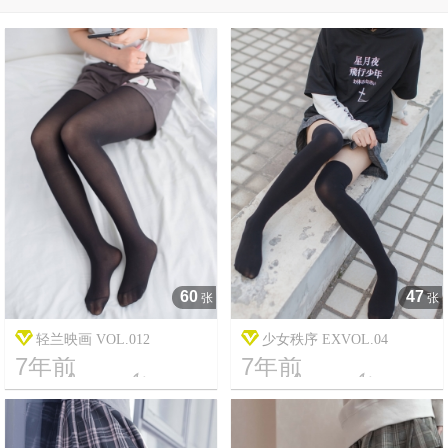
60
47
张
张
轻兰映画 VOL.012
少女秩序 EXVOL.04
7年前
7年前




13
4406
16
4248