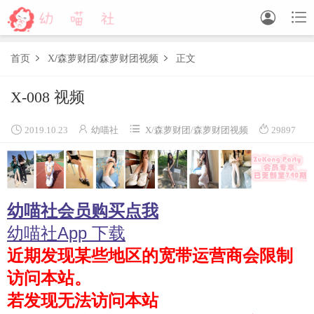


首页
X
/
森萝财团
/
森萝财团视频
正文


X-008 视频
森萝财团
BETA
FREE
LOVEPLUS
R15
SSR
X




2019.10.23
幼喵社
X
/
森萝财团
/
森萝财团视频
29897
森萝财团视频
木花琳琳是勇者
幼喵社会员购买点我
木花琳琳是勇者写真
木花琳琳是勇者视频
幼喵社App 下载
近期发现某些地区的宽带运营商会限制
风之领域
访问本站。
喵写真
若发现无法访问本站
轻兰映画