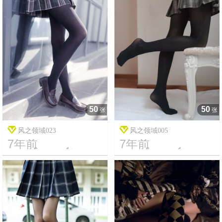
50
50
张
张
风之领域023
风之领域005
7年前
7年前




11
2354
15
2002