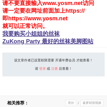
请不要直接输入www.yosm.net访问
请一定要在网址前面加上https://
少女秩序
即https://www.yosm.net
会员购买
就可以正常访问。
幼喵社App
我要购买小姐姐的丝袜
ZuKong Party 最好的丝袜美脚图站
该文章作者已设置权限需要 开通年费会员 才能查看！
请
登录
或
注册
后查看！
相关推荐：
黑丝
/
森萝财团视频