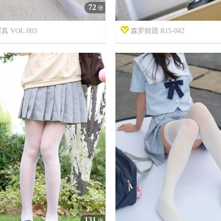
72
张
真 VOL.003
森罗财团 R15-042



7年前
7
1780
19
131
张