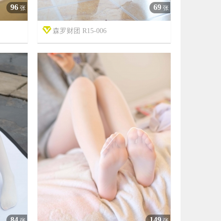
96
69
张
张
森罗财团 R15-006



7年前
11274
17
2491
84
149
张
张