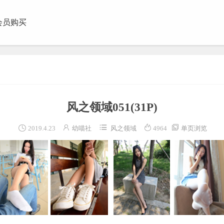
会员购买
团视频
风之领域051
(31P)





2019.4.23
幼喵社
风之领域
4964
单页浏览