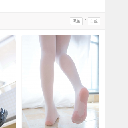
黑丝
/
白丝