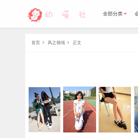
全部分类
森萝财团
首页
风之领域
正文


BETA
FREE
LOVEPLUS
R15
SSR
X
森萝财
木花琳琳是勇者
木花琳琳是勇者写真
木花琳琳是勇者视频
风之领域
喵写真
轻兰映画
少女秩序