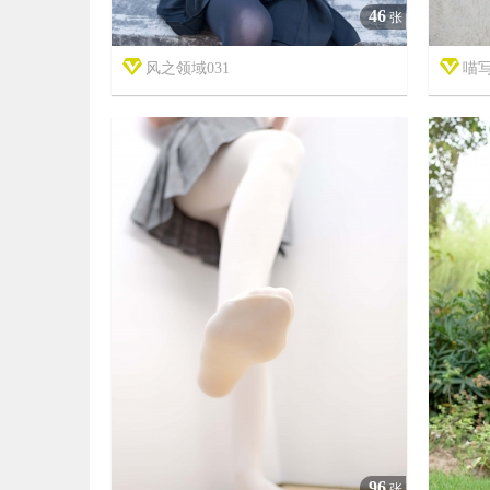
46
张
风之领域031
喵写


7年前
7年前
17
1927
96
张