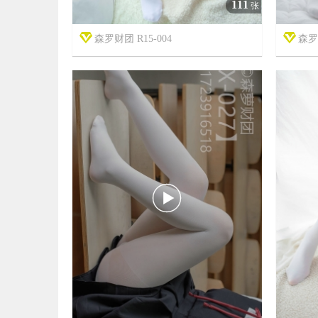
111
张
森罗财团 R15-004
森罗财


7年前
7年前
7
2911
