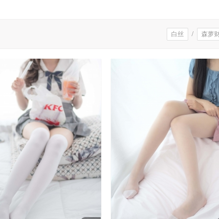
白丝
/
森萝