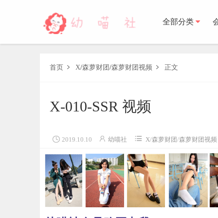
全部分类
森萝财团
首页
X
/
森萝财团
/
森萝财团视频
正文


BETA
FREE
LOVEPLUS
R15
SSR
X
森萝财
X-010-SSR 视频
木花琳琳是勇者
木花琳琳是勇者写真
木花琳琳是勇者视频



2019.10.10
幼喵社
X
/
森萝财团
/
森萝财团视频
风之领域
喵写真
轻兰映画
少女秩序