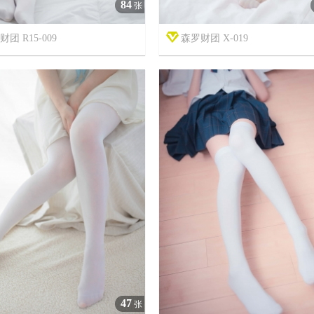
84
张
团 R15-009
森罗财团 X-019



7年前
17
2496
8
47
张