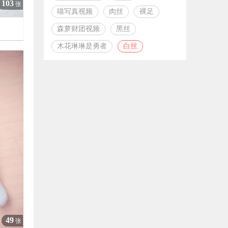
103
张
喵写真视频
肉丝
裸足
森萝财团视频
黑丝

木花琳琳是勇者
白丝
2981
49
张