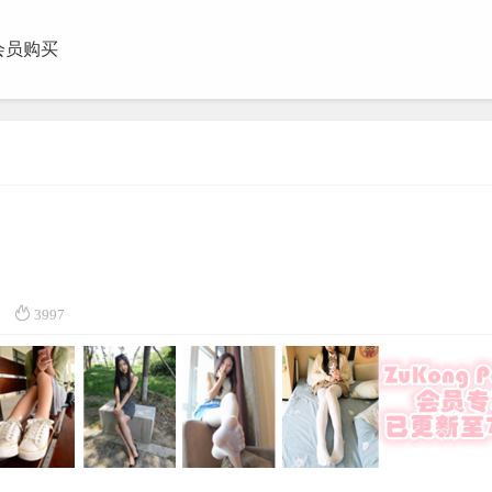
会员购买
团视频

3997