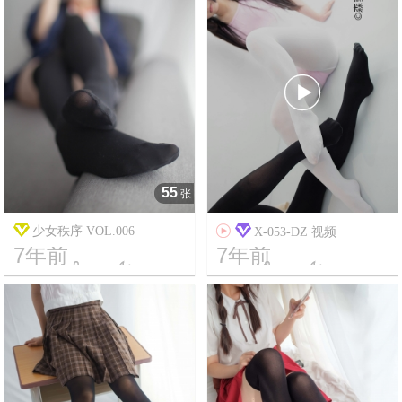

55
张
少女秩序 VOL.006

X-053-DZ 视频
7年前
7年前




7
4183
9
32107