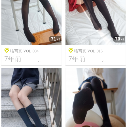
71
70
张
张
喵写真 VOL.004
喵写真 VOL.013
7年前
7年前




19
1948
10
2197