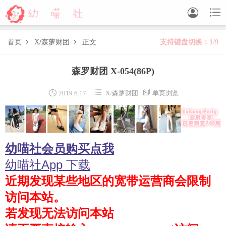


首页
X
/
森萝财团
正文
支持键盘切换：1/9


森萝财团
森罗财团 X-054
(86P)
BETA
FREE
LOVEPLUS
R15
SSR
X



2019.6.17
X
/
森萝财团
单页浏览
森萝财团视频
木花琳琳是勇者
幼喵社会员购买点我
木花琳琳是勇者写真
木花琳琳是勇者视频
幼喵社App 下载
近期发现某些地区的宽带运营商会限制
风之领域
访问本站。
喵写真
若发现无法访问本站
轻兰映画