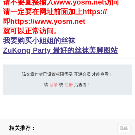
请不要直接输入www.yosm.net访问
请一定要在网址前面加上https://
少女秩序
即https://www.yosm.net
会员购买
就可以正常访问。
幼喵社App
我要购买小姐姐的丝袜
ZuKong Party 最好的丝袜美脚图站
该文章作者已设置权限需要 开通会员 才能查看！
请
登录
或
注册
后查看！
相关推荐：
黑丝