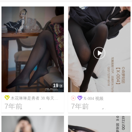

19
张
木花琳琳是勇者 38.每天回

X-004 视频
7年前
7年前
家都看到琳琳在装死 vol.1




16
8788
12
59664