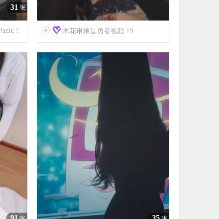
31
张
Panic！

木花琳琳是勇者视频 19



6年前
18756
8
5621
91
35
张
张