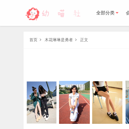
全部分类
森萝财团
首页
木花琳琳是勇者
正文


BETA
FREE
LOVEPLUS
R15
SSR
X
森萝财
木花琳琳是勇者
木花琳琳是勇者写真
木花琳琳是勇者视频
风之领域
喵写真
轻兰映画
少女秩序