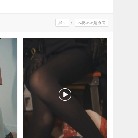
黑丝
/
木花琳琳是勇者
