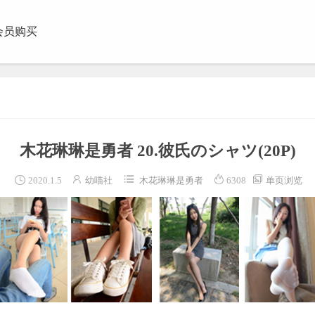
会员购买
团视频
木花琳琳是勇者 20.彼氏のシャツ
(20P)





2020.1.5
幼喵社
木花琳琳是勇者
6308
单页浏览