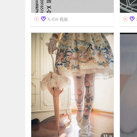


X-056 视频


7年前
6年前
11
62784
31
张