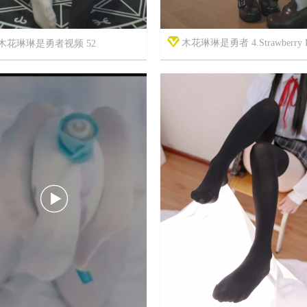
木花琳琳是勇者 4.Strawberry 
木花琳琳是勇者视频 52



7年前
8
5
7495
