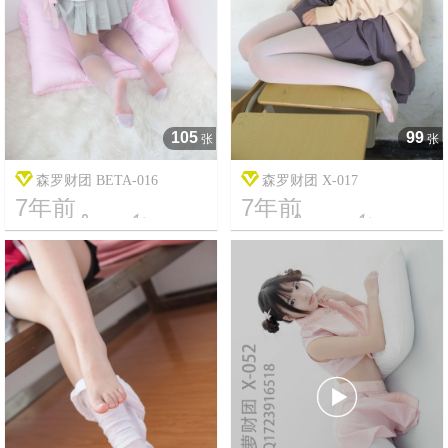
105
99
张
张
森罗财团 BETA-016
森罗财团 X-017
7年前
7年前




6
2519
13
2710
