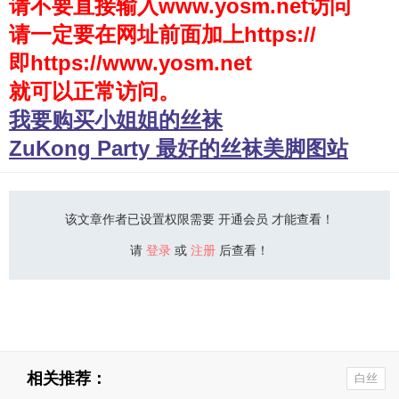
请不要直接输入www.yosm.net访问
请一定要在网址前面加上https://
少女秩序
即https://www.yosm.net
会员购买
就可以正常访问。
幼喵社App
我要购买小姐姐的丝袜
ZuKong Party 最好的丝袜美脚图站
该文章作者已设置权限需要 开通会员 才能查看！
请
登录
或
注册
后查看！
相关推荐：
白丝