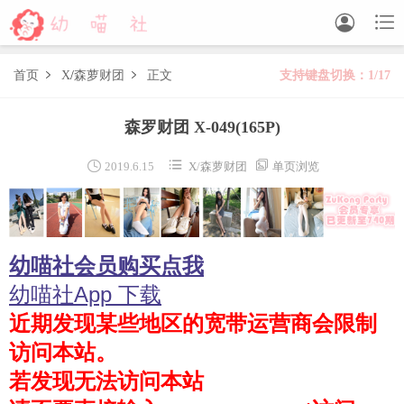


首页
X
/
森萝财团
正文
支持键盘切换：1/17


森萝财团
森罗财团 X-049
(165P)
BETA
FREE
LOVEPLUS
R15
SSR
X



2019.6.15
X
/
森萝财团
单页浏览
森萝财团视频
木花琳琳是勇者
幼喵社会员购买点我
木花琳琳是勇者写真
木花琳琳是勇者视频
幼喵社App 下载
近期发现某些地区的宽带运营商会限制
风之领域
访问本站。
喵写真
若发现无法访问本站
轻兰映画