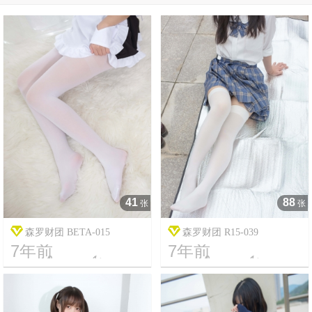
41
88
张
张
森罗财团 BETA-015
森罗财团 R15-039
7年前
7年前




20
2158
20
5153