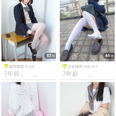
83
44
张
张
森罗财团 X-010
少女秩序 VOL.013
7年前
7年前




8
2960
17
16630