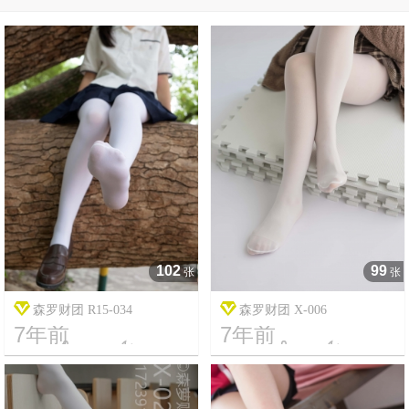
102
99
张
张
森罗财团 R15-034
森罗财团 X-006
7年前
7年前




14
4877
7
2860