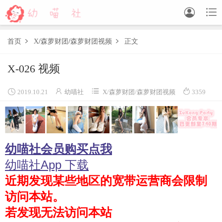


首页
X
/
森萝财团
/
森萝财团视频
正文


X-026 视频
森萝财团
BETA
FREE
LOVEPLUS
R15
SSR
X




2019.10.21
幼喵社
X
/
森萝财团
/
森萝财团视频
3359
森萝财团视频
木花琳琳是勇者
幼喵社会员购买点我
木花琳琳是勇者写真
木花琳琳是勇者视频
幼喵社App 下载
近期发现某些地区的宽带运营商会限制
风之领域
访问本站。
喵写真
若发现无法访问本站
轻兰映画