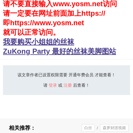
请不要直接输入www.yosm.net访问
请一定要在网址前面加上https://
少女秩序
即https://www.yosm.net
会员购买
就可以正常访问。
幼喵社App
我要购买小姐姐的丝袜
ZuKong Party 最好的丝袜美脚图站
该文章作者已设置权限需要 开通年费会员 才能查看！
请
登录
或
注册
后查看！
相关推荐：
白丝
/
森萝财团视频