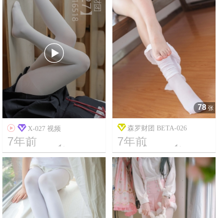

78
张

森罗财团 BETA-026
X-027 视频
7年前
7年前




15
80152
21
5033