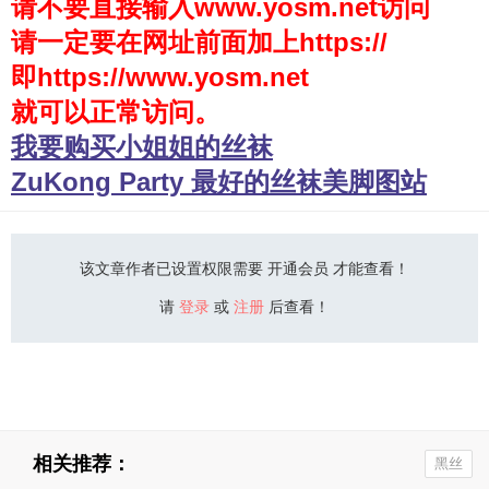
请不要直接输入www.yosm.net访问
请一定要在网址前面加上https://
少女秩序
即https://www.yosm.net
会员购买
就可以正常访问。
幼喵社App
我要购买小姐姐的丝袜
ZuKong Party 最好的丝袜美脚图站
该文章作者已设置权限需要 开通会员 才能查看！
请
登录
或
注册
后查看！
相关推荐：
黑丝