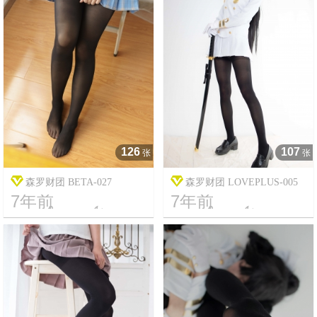
126
107
张
张
森罗财团 BETA-027
森罗财团 LOVEPLUS-005
7年前
7年前




16
3207
7
16345