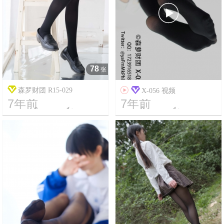

78
张
森罗财团 R15-029

X-056 视频
7年前
7年前




18
2118
11
62784