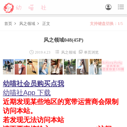


首页
风之领域
正文
支持键盘切换：1/5


森萝财团
风之领域048
(45P)
BETA
FREE
LOVEPLUS
R15
SSR
X



2019.4.23
风之领域
单页浏览
森萝财团视频
木花琳琳是勇者
幼喵社会员购买点我
木花琳琳是勇者写真
木花琳琳是勇者视频
幼喵社App 下载
近期发现某些地区的宽带运营商会限制
风之领域
访问本站。
喵写真
若发现无法访问本站
轻兰映画