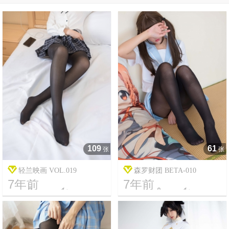
109
61
张
张
轻兰映画 VOL.019
森罗财团 BETA-010
7年前
7年前




19
14233
9
2296