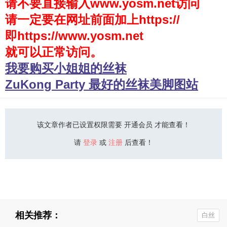
请不要直接输入www.yosm.net访问
请一定要在网址前面加上https://
少女秩序
即https://www.yosm.net
会员购买
就可以正常访问。
幼喵社App
我要购买小姐姐的丝袜
ZuKong Party 最好的丝袜美脚图站
该文章作者已设置权限需要 开通会员 才能查看！
请
登录
或
注册
后查看！
相关推荐：
白丝