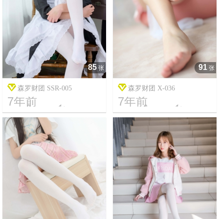
85
91
张
张
森罗财团 SSR-005
森罗财团 X-036
7年前
7年前




18
12988
18
3837