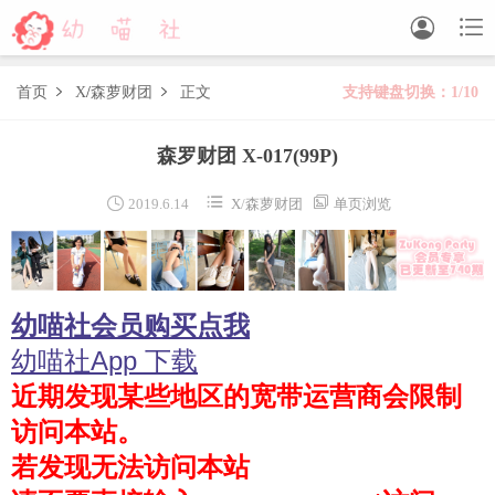


首页
X
/
森萝财团
正文
支持键盘切换：1/10


森萝财团
森罗财团 X-017
(99P)
BETA
FREE
LOVEPLUS
R15
SSR
X



2019.6.14
X
/
森萝财团
单页浏览
森萝财团视频
木花琳琳是勇者
幼喵社会员购买点我
木花琳琳是勇者写真
木花琳琳是勇者视频
幼喵社App 下载
近期发现某些地区的宽带运营商会限制
风之领域
访问本站。
喵写真
若发现无法访问本站
轻兰映画