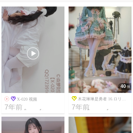

40
张

木花琳琳是勇者 16.ロリコ
X-020 视频
7年前
7年前
レ！Vol.7




8
3295
11
6065