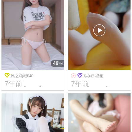

46
张
风之领域040

X-047 视频
7年前
7年前




8
2010
15
4593