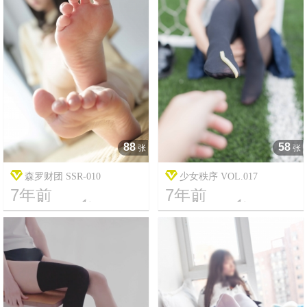
88
58
张
张
森罗财团 SSR-010
少女秩序 VOL.017
7年前
7年前




20
13339
13
19321