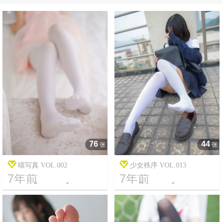
76
44
张
张
喵写真 VOL.002
少女秩序 VOL.013
7年前
7年前




11
2444
17
16632