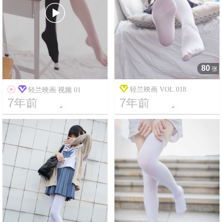

80
张

轻兰映画 VOL.018
轻兰映画 视频 01
7年前
7年前




18
27296
19
15016