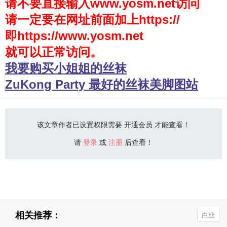
请不要直接输入www.yosm.net访问
请一定要在网址前面加上https://
少女秩序
即https://www.yosm.net
会员购买
就可以正常访问。
幼喵社App
我要购买小姐姐的丝袜
ZuKong Party 最好的丝袜美脚图站
该文章作者已设置权限需要 开通会员 才能查看！
请
登录
或
注册
后查看！
相关推荐：
白丝