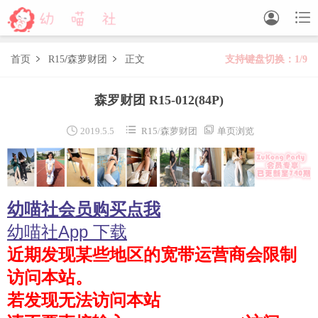


首页
R15
/
森萝财团
正文
支持键盘切换：1/9


森萝财团
森罗财团 R15-012
(84P)
BETA
FREE
LOVEPLUS
R15
SSR
X



2019.5.5
R15
/
森萝财团
单页浏览
森萝财团视频
木花琳琳是勇者
幼喵社会员购买点我
木花琳琳是勇者写真
木花琳琳是勇者视频
幼喵社App 下载
近期发现某些地区的宽带运营商会限制
风之领域
访问本站。
喵写真
若发现无法访问本站
轻兰映画