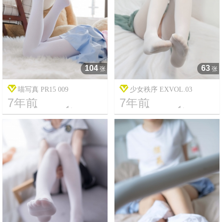
104
63
张
张
喵写真 PR15 009
少女秩序 EXVOL.03
7年前
7年前




19
1692
19
5374