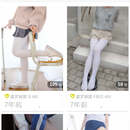
105
59
张
张
森罗财团 X-002
森罗财团 FREE-001
7年前
7年前




17
2361
14
13787