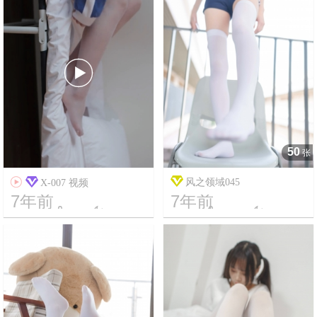

50
张

风之领域045
X-007 视频
7年前
7年前




5
4341
10
4293