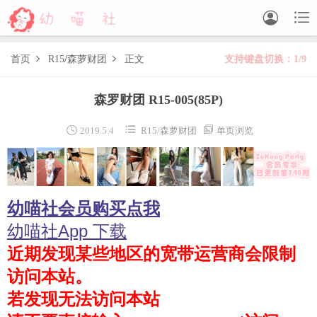


首页
R15
/
森萝财团
正文
支持键盘切换：1/9


森萝财团
森罗财团 R15-005
(85P)
BETA
FREE
LOVEPLUS
R15
SSR
X



2019.5.4
R15
/
森萝财团
单页浏览
森萝财团视频
木花琳琳是勇者
幼喵社会员购买点我
木花琳琳是勇者写真
木花琳琳是勇者视频
幼喵社App 下载
近期发现某些地区的宽带运营商会限制
风之领域
访问本站。
喵写真
若发现无法访问本站
轻兰映画