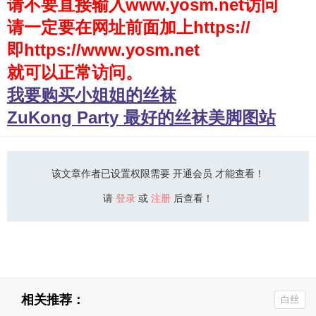
请不要直接输入www.yosm.net访问
请一定要在网址前面加上https://
少女秩序
即https://www.yosm.net
会员购买
就可以正常访问。
幼喵社App
我要购买小姐姐的丝袜
ZuKong Party 最好的丝袜美脚图站
该文章作者已设置权限需要 开通会员 才能查看！
请
登录
或
注册
后查看！
相关推荐：
白丝