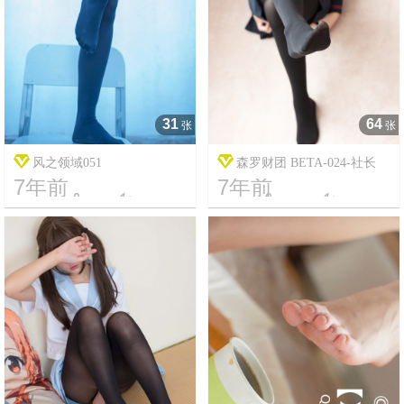
31
64
张
张
风之领域051
森罗财团 BETA-024-社长
7年前
7年前




7
4964
18
3628