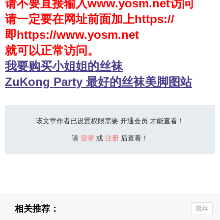
请不要直接输入www.yosm.net访问
请一定要在网址前面加上https://
少女秩序
即https://www.yosm.net
会员购买
就可以正常访问。
幼喵社App
我要购买小姐姐的丝袜
ZuKong Party 最好的丝袜美脚图站
该文章作者已设置权限需要 开通会员 才能查看！
请
登录
或
注册
后查看！
相关推荐：
黑丝