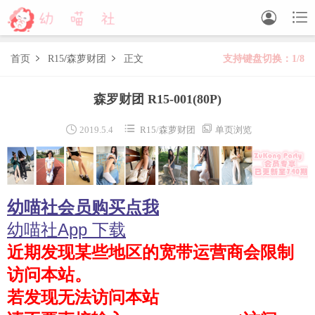


首页
R15
/
森萝财团
正文
支持键盘切换：1/8


森萝财团
森罗财团 R15-001
(80P)
BETA
FREE
LOVEPLUS
R15
SSR
X



2019.5.4
R15
/
森萝财团
单页浏览
森萝财团视频
木花琳琳是勇者
幼喵社会员购买点我
木花琳琳是勇者写真
木花琳琳是勇者视频
幼喵社App 下载
近期发现某些地区的宽带运营商会限制
风之领域
访问本站。
喵写真
若发现无法访问本站
轻兰映画