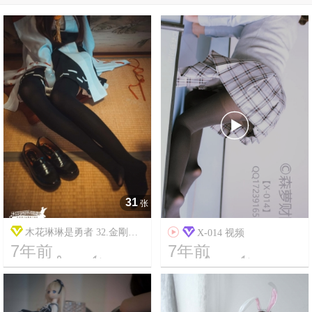

31
张
木花琳琳是勇者 32.金剛ち

X-014 视频
7年前
7年前
ゃんの足でエロいことする本




9
7146
7
29600