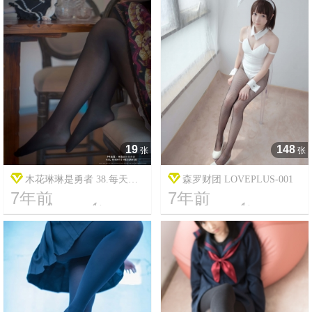
19
148
张
张
木花琳琳是勇者 38.每天回
森罗财团 LOVEPLUS-001
7年前
7年前
家都看到琳琳在装死 vol.1




16
8788
20
15814