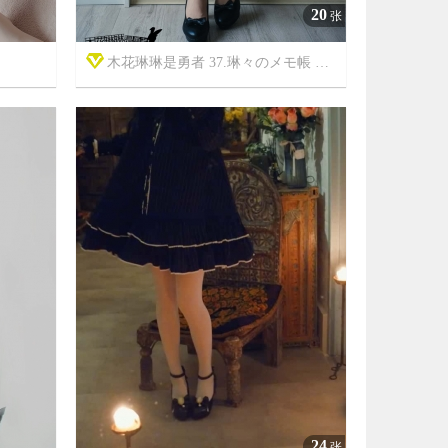
20
张
木花琳琳是勇者 37.琳々のメモ帳 其の一



7年前
8
12505
3465
24
张