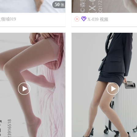
50
张
领域019

X-039 视频



7年前
18
2432
19

