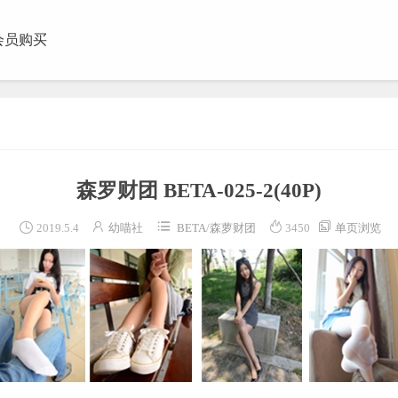
会员购买
团视频
森罗财团 BETA-025-2
(40P)





2019.5.4
幼喵社
BETA
/
森萝财团
3450
单页浏览