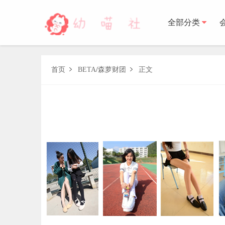
全部分类
森萝财团
首页
BETA
/
森萝财团
正文


BETA
FREE
LOVEPLUS
R15
SSR
X
森萝财
木花琳琳是勇者
木花琳琳是勇者写真
木花琳琳是勇者视频
风之领域
喵写真
轻兰映画
少女秩序