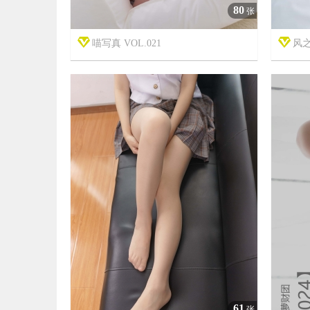
80
张
喵写真 VOL.021
风之


7年前
7年前
20
2987
61
张