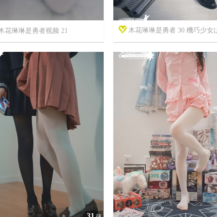
木花琳琳是勇者 30.機巧少女は孕ま
木花琳琳是勇者视频 21



7年前
19
16
6405
31
张