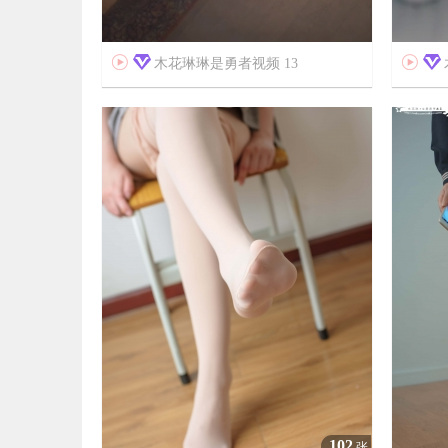


木花琳琳是勇者视频 13


6年前
6年前
9
7597
102
张