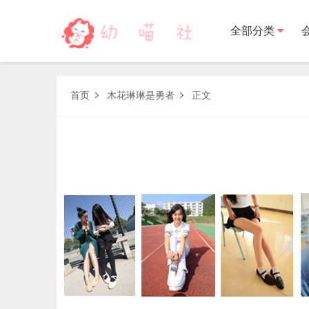
全部分类
森萝财团
首页
木花琳琳是勇者
正文


BETA
FREE
LOVEPLUS
R15
SSR
X
森萝财
木花琳琳是勇者
木花琳琳是勇者写真
木花琳琳是勇者视频
风之领域
喵写真
轻兰映画
少女秩序