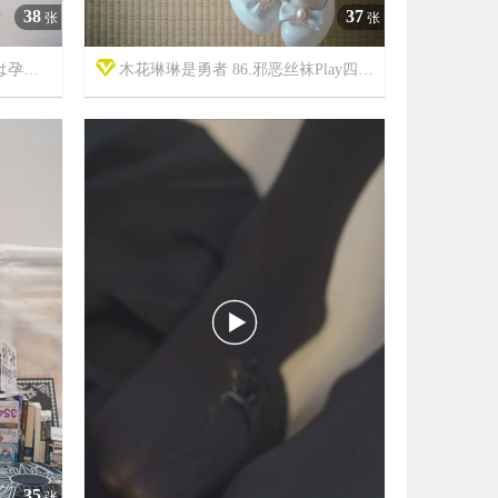
38
37
张
张
なしI
木花琳琳是勇者 86.邪恶丝袜Play四十八式4



7年前
7053
13
11437

35
张