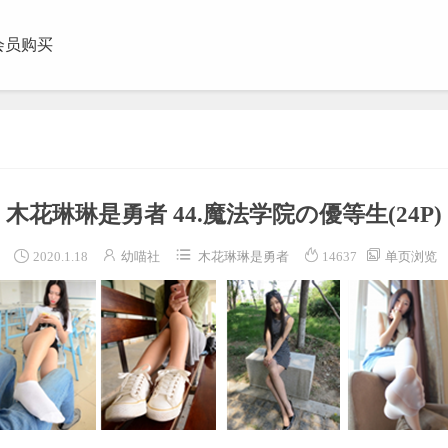
会员购买
团视频
木花琳琳是勇者 44.魔法学院の優等生
(24P)





2020.1.18
幼喵社
木花琳琳是勇者
14637
单页浏览