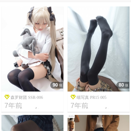
90
80
张
张
森罗财团 SSR-006
喵写真 PR15 005
7年前
7年前




8
12706
13
2614