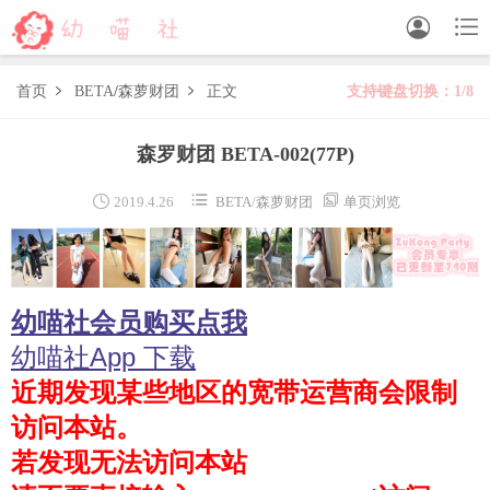


首页
BETA
/
森萝财团
正文
支持键盘切换：1/8


森萝财团
森罗财团 BETA-002
(77P)
BETA
FREE
LOVEPLUS
R15
SSR
X



2019.4.26
BETA
/
森萝财团
单页浏览
森萝财团视频
木花琳琳是勇者
幼喵社会员购买点我
木花琳琳是勇者写真
木花琳琳是勇者视频
幼喵社App 下载
近期发现某些地区的宽带运营商会限制
风之领域
访问本站。
喵写真
若发现无法访问本站
轻兰映画