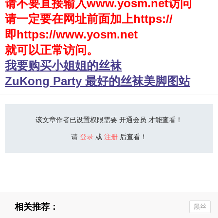
请不要直接输入www.yosm.net访问
请一定要在网址前面加上https://
少女秩序
即https://www.yosm.net
会员购买
就可以正常访问。
幼喵社App
我要购买小姐姐的丝袜
ZuKong Party 最好的丝袜美脚图站
该文章作者已设置权限需要 开通会员 才能查看！
请
登录
或
注册
后查看！
相关推荐：
黑丝