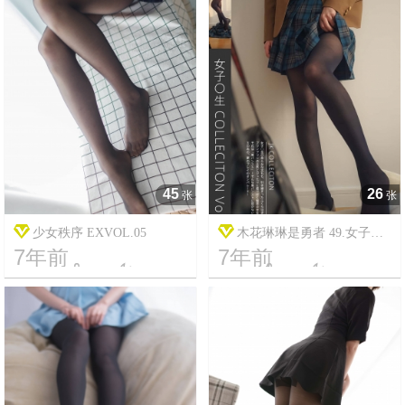
45
26
张
张
少女秩序 EXVOL.05
木花琳琳是勇者 49.女子校
7年前
7年前
生 COLLECTION Vol.6




9
4279
5
15210