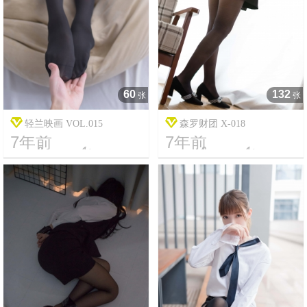
60
132
张
张
轻兰映画 VOL.015
森罗财团 X-018
7年前
7年前




18
13750
10
3024