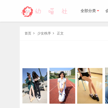
全部分类
森萝财团
首页
少女秩序
正文


BETA
FREE
LOVEPLUS
R15
SSR
X
森萝财
木花琳琳是勇者
木花琳琳是勇者写真
木花琳琳是勇者视频
风之领域
喵写真
轻兰映画
少女秩序