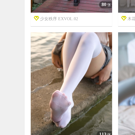
80
张
少女秩序 EXVOL.02
木花琳琳


7年前
7年前
5
4450
113
张