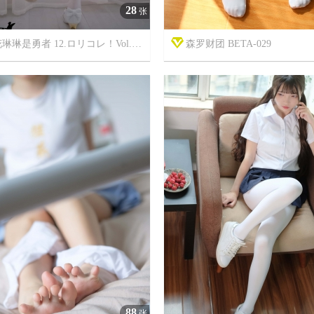
28
张
是勇者 12.ロリコレ！Vol.3 LolitaCollection
森罗财团 BETA-029



7年前
5
5724
16
88
张