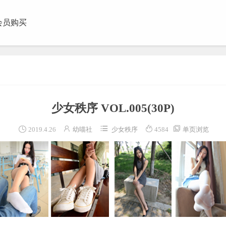
会员购买
团视频
少女秩序 VOL.005
(30P)





2019.4.26
幼喵社
少女秩序
4584
单页浏览