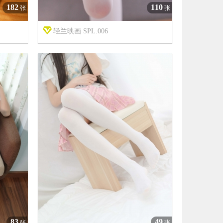
182
110
张
张
轻兰映画 SPL.006



7年前
3453
11
2680
83
49
张
张