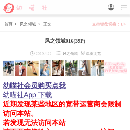


首页
风之领域
正文
支持键盘切换：1/4


森萝财团
风之领域016
(39P)
BETA
FREE
LOVEPLUS
R15
SSR
X



2019.4.22
风之领域
单页浏览
森萝财团视频
木花琳琳是勇者
幼喵社会员购买点我
木花琳琳是勇者写真
木花琳琳是勇者视频
幼喵社App 下载
近期发现某些地区的宽带运营商会限制
风之领域
访问本站。
喵写真
若发现无法访问本站
轻兰映画