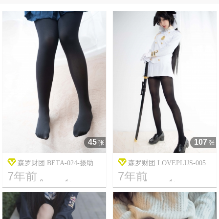
45
107
张
张
森罗财团 BETA-024-摄助
森罗财团 LOVEPLUS-005
7年前
7年前




9
2287
7
16345