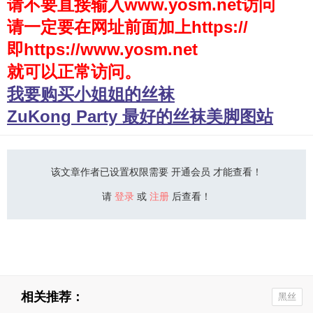
请不要直接输入www.yosm.net访问
请一定要在网址前面加上https://
少女秩序
即https://www.yosm.net
会员购买
就可以正常访问。
幼喵社App
我要购买小姐姐的丝袜
ZuKong Party 最好的丝袜美脚图站
该文章作者已设置权限需要 开通会员 才能查看！
请
登录
或
注册
后查看！
相关推荐：
黑丝