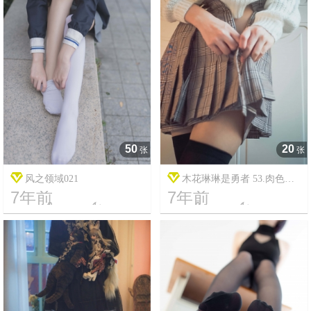
50
20
张
张
风之领域021
木花琳琳是勇者 53.肉色丝
7年前
7年前
袜换装play




11
3287
16
16101