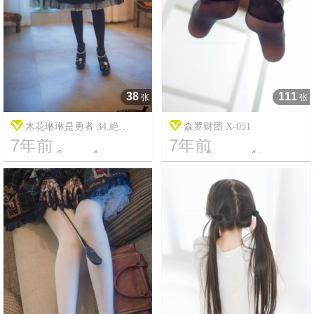
38
111
张
张
木花琳琳是勇者 34.絶
森罗财团 X-051
7年前
7年前
対！！猫至上主義




6
6297
19
5200