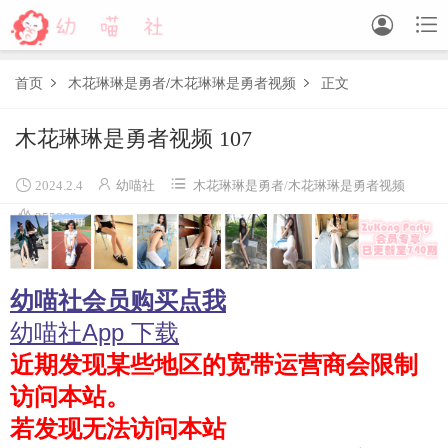


首页
木花琳琳是勇者
/
木花琳琳是勇者视频
正文


木花琳琳是勇者视频 107
森萝财团
BETA
FREE
LOVEPLUS
R15
SSR
X



2024.2.4
幼喵社
木花琳琳是勇者
/
木花琳琳是勇者视频

森萝财团视频
255863
木花琳琳是勇者
幼喵社会员购买点我
木花琳琳是勇者写真
木花琳琳是勇者视频
幼喵社App 下载
近期发现某些地区的宽带运营商会限制
风之领域
访问本站。
喵写真
若发现无法访问本站
轻兰映画