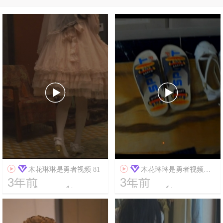




木花琳琳是勇者视频 81
木花琳琳是勇者视频
3年前
3年前
111




16
6319
17
267449