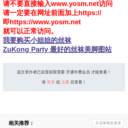
请不要直接输入www.yosm.net访问
请一定要在网址前面加上https://
少女秩序
即https://www.yosm.net
会员购买
就可以正常访问。
幼喵社App
我要购买小姐姐的丝袜
ZuKong Party 最好的丝袜美脚图站
该文章作者已设置权限需要 开通年费会员 才能查看！
请
登录
或
注册
后查看！
相关推荐：
木花琳琳是勇者