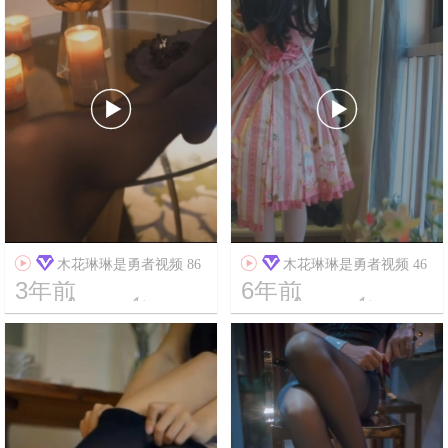




木花琳琳是勇者视频 86
木花琳琳是勇者视频 46
3年前
6年前




13
8448
10
7189