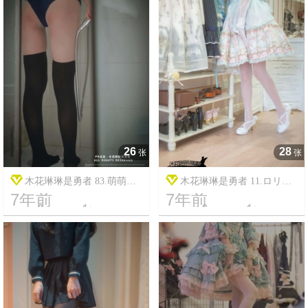
26
28
张
张
木花琳琳是勇者 83.萌萌死
木花琳琳是勇者 11.ロリコ
7年前
7年前
库水
レ！Vol.2




11
11055
12
8298