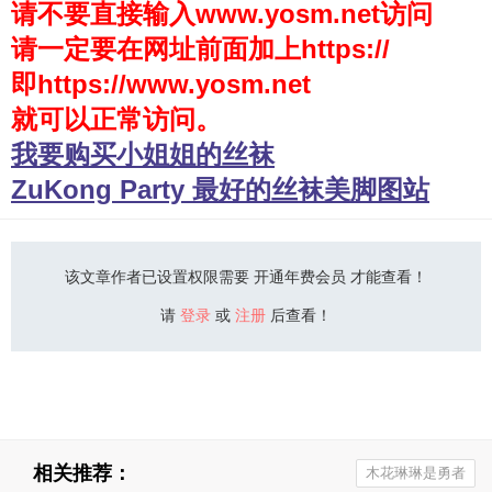
请不要直接输入www.yosm.net访问
请一定要在网址前面加上https://
少女秩序
即https://www.yosm.net
会员购买
就可以正常访问。
幼喵社App
我要购买小姐姐的丝袜
ZuKong Party 最好的丝袜美脚图站
该文章作者已设置权限需要 开通年费会员 才能查看！
请
登录
或
注册
后查看！
相关推荐：
木花琳琳是勇者