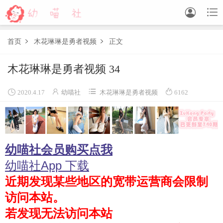


首页
木花琳琳是勇者视频
正文


木花琳琳是勇者视频 34
森萝财团
BETA
FREE
LOVEPLUS
R15
SSR
X




2020.4.17
幼喵社
木花琳琳是勇者视频
6162
森萝财团视频
木花琳琳是勇者
幼喵社会员购买点我
木花琳琳是勇者写真
木花琳琳是勇者视频
幼喵社App 下载
近期发现某些地区的宽带运营商会限制
风之领域
访问本站。
喵写真
若发现无法访问本站
轻兰映画