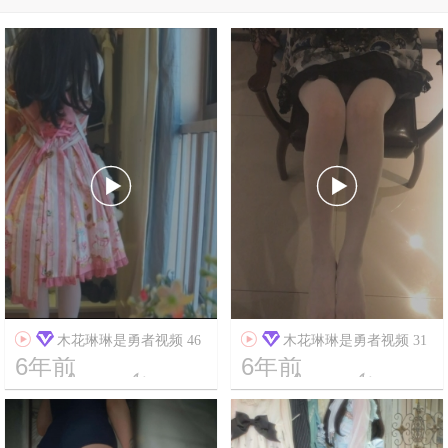




木花琳琳是勇者视频 46
木花琳琳是勇者视频 31
6年前
6年前




10
7190
20
7369