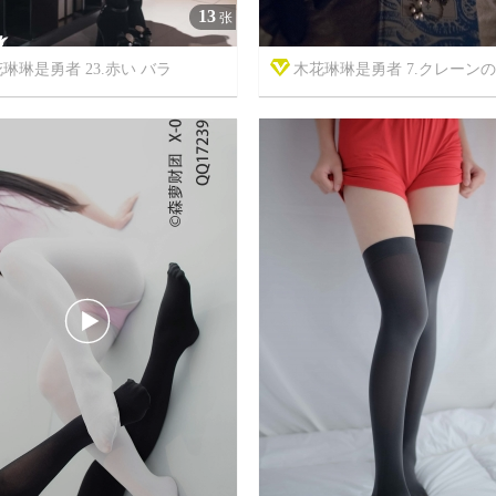
13
张
琳琳是勇者 23.赤い バラ
木花琳琳是勇者 7.クレーンの呼



7年前
5
5783
9
