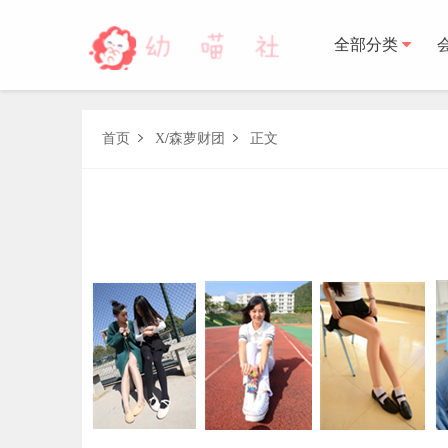
全部分类
森萝财团
首页
X
/
森萝财团
正文


BETA
FREE
LOVEPLUS
R15
SSR
X
森萝财
木花琳琳是勇者
木花琳琳是勇者写真
木花琳琳是勇者视频
风之领域
喵写真
轻兰映画
少女秩序