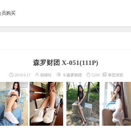
会员购买
团视频
森罗财团 X-051
(111P)





2019.6.17
幼喵社
X
/
森萝财团
5200
单页浏览