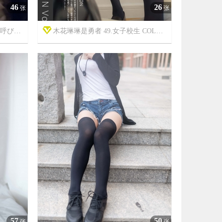
46
26
张
张
びかけ
木花琳琳是勇者 49.女子校生 COLLECTION Vol.6



7年前
7809
5
15212
57
50
张
张