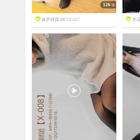
126
张
森罗财团 BETA-027
木花


7年前
7年前
16
3207
