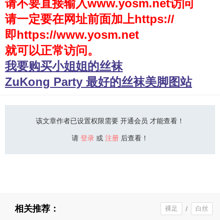
请不要直接输入www.yosm.net访问
请一定要在网址前面加上https://
少女秩序
即https://www.yosm.net
会员购买
就可以正常访问。
幼喵社App
我要购买小姐姐的丝袜
ZuKong Party 最好的丝袜美脚图站
该文章作者已设置权限需要 开通会员 才能查看！
请
登录
或
注册
后查看！
相关推荐：
裸足
/
白丝