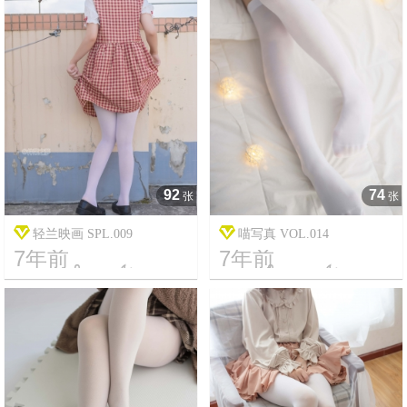
92
74
张
张
轻兰映画 SPL.009
喵写真 VOL.014
7年前
7年前




7
1595
17
2557