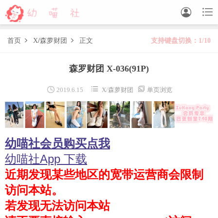


首页
X
/
森萝财团
正文
支持键盘切换：1/10


森萝财团
森罗财团 X-036
(91P)
BETA
FREE
LOVEPLUS
R15
SSR
X



2019.6.15
X
/
森萝财团
单页浏览
森萝财团视频
木花琳琳是勇者
幼喵社会员购买点我
木花琳琳是勇者写真
木花琳琳是勇者视频
幼喵社App 下载
近期发现某些地区的宽带运营商会限制
风之领域
访问本站。
喵写真
若发现无法访问本站
轻兰映画