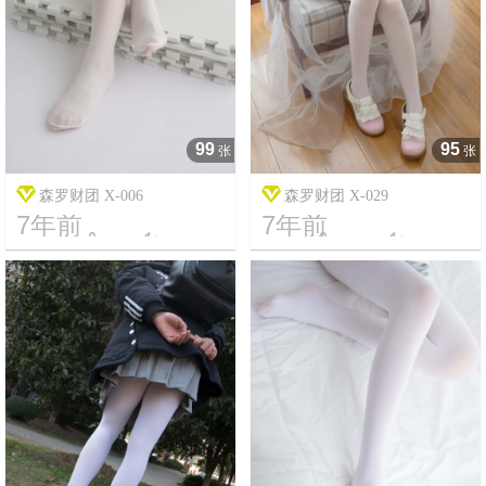
99
95
张
张
森罗财团 X-006
森罗财团 X-029
7年前
7年前




7
2860
16
2572