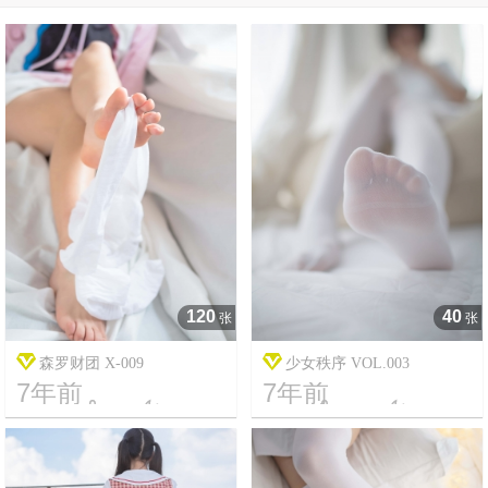
120
40
张
张
森罗财团 X-009
少女秩序 VOL.003
7年前
7年前




5
2803
15
3962