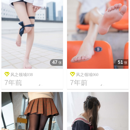
47
51
张
张
风之领域038
风之领域060
7年前
7年前




17
1895
14
16272