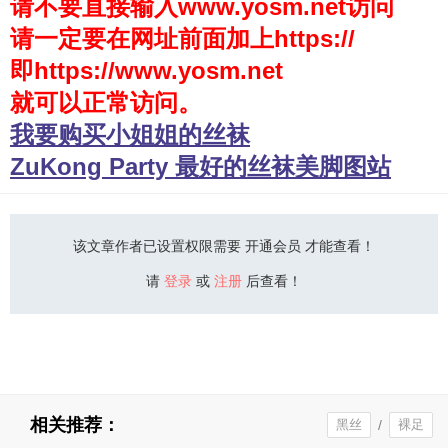
请不要直接输入www.yosm.net访问
请一定要在网址前面加上https://
少女秩序
即https://www.yosm.net
会员购买
就可以正常访问。
幼喵社App
我要购买小姐姐的丝袜
ZuKong Party 最好的丝袜美脚图站
该文章作者已设置权限需要 开通会员 才能查看！
请
登录
或
注册
后查看！
相关推荐：
黑丝
/
裸足