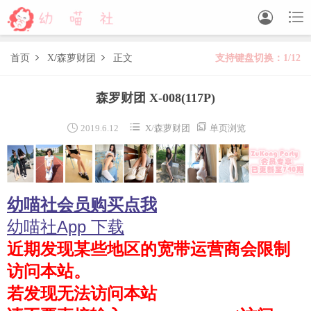


首页
X
/
森萝财团
正文
支持键盘切换：1/12


森萝财团
森罗财团 X-008
(117P)
BETA
FREE
LOVEPLUS
R15
SSR
X



2019.6.12
X
/
森萝财团
单页浏览
森萝财团视频
木花琳琳是勇者
幼喵社会员购买点我
木花琳琳是勇者写真
木花琳琳是勇者视频
幼喵社App 下载
近期发现某些地区的宽带运营商会限制
风之领域
访问本站。
喵写真
若发现无法访问本站
轻兰映画