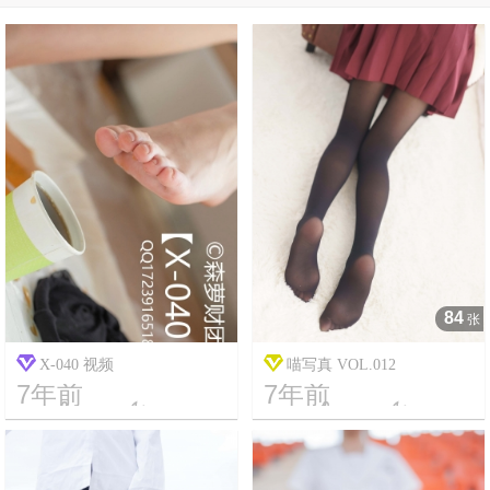
84
张
X-040 视频
喵写真 VOL.012
7年前
7年前




19
31216
11
1863