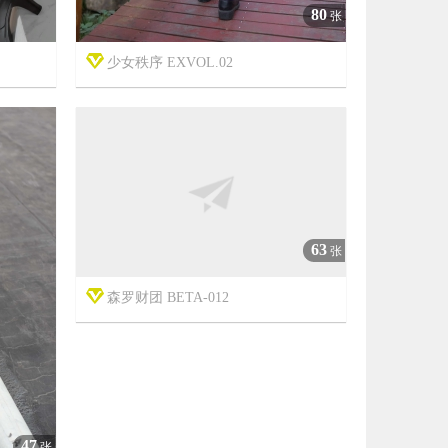
80
张
少女秩序 EXVOL.02



7年前
5
4450
4023
47
63
张
张