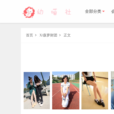
全部分类
森萝财团
首页
X
/
森萝财团
正文


BETA
FREE
LOVEPLUS
R15
SSR
X
森萝财
木花琳琳是勇者
木花琳琳是勇者写真
木花琳琳是勇者视频
风之领域
喵写真
轻兰映画
少女秩序