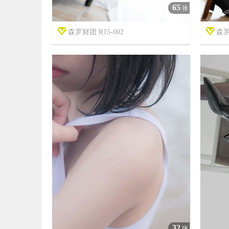
65
张
森罗财团 R15-002
森罗


7年前
7年前
11
2457
32
张