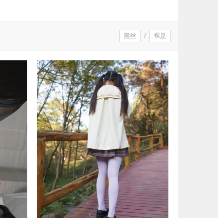
黑丝
/
裸足