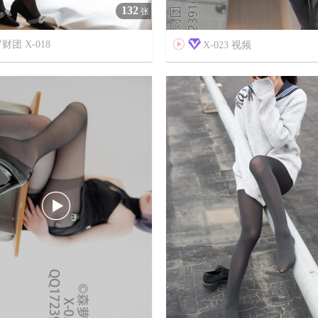
132
张
财团 X-018

X-023 视频



7年前
10
3024
6
