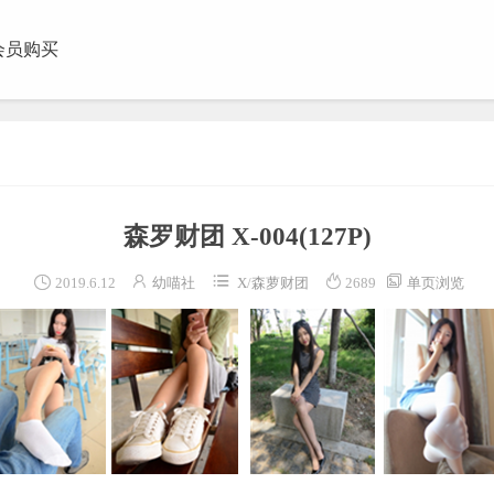
会员购买
团视频
森罗财团 X-004
(127P)





2019.6.12
幼喵社
X
/
森萝财团
2689
单页浏览