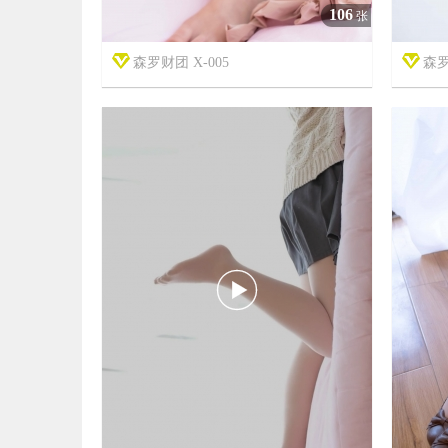
106
张
森罗财团 X-005
森罗


7年前
7年前
10
2814
