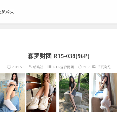
会员购买
团视频
森罗财团 R15-038
(96P)





2019.5.5
幼喵社
R15
/
森萝财团
3917
单页浏览