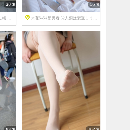
20
55
张
张
其の一
木花琳琳是勇者 52人類は衰退しました-人类衰退全篇



7年前
12505
20
16297
83
102
张
张