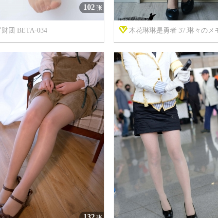
102
张
财团 BETA-034
木花琳琳是勇者 37.琳々のメモ帳 



7年前
13
12057
8
132
张