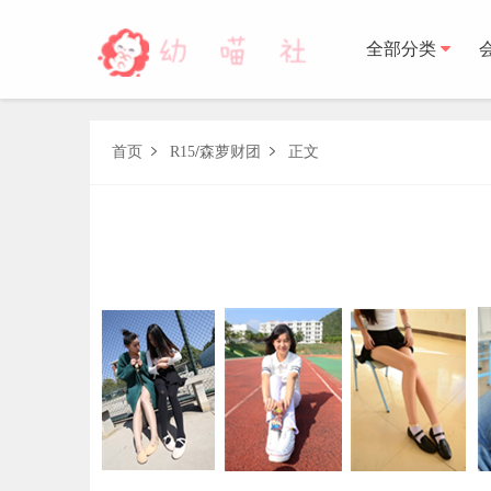
全部分类
森萝财团
首页
R15
/
森萝财团
正文


BETA
FREE
LOVEPLUS
R15
SSR
X
森萝财
木花琳琳是勇者
木花琳琳是勇者写真
木花琳琳是勇者视频
风之领域
喵写真
轻兰映画
少女秩序