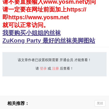
请不要直接输入www.yosm.net访问
请一定要在网址前面加上https://
少女秩序
即https://www.yosm.net
会员购买
就可以正常访问。
幼喵社App
我要购买小姐姐的丝袜
ZuKong Party 最好的丝袜美脚图站
该文章作者已设置权限需要 开通会员 才能查看！
请
登录
或
注册
后查看！
相关推荐：
黑丝