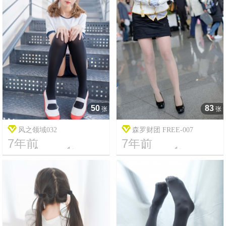
50
83
张
张
风之领域032
森罗财团 FREE-007
7年前
7年前




13
2175
15
16148