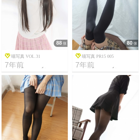
88
80
张
张
喵写真 VOL.31
喵写真 PR15 005
7年前
7年前




15
4783
13
2614