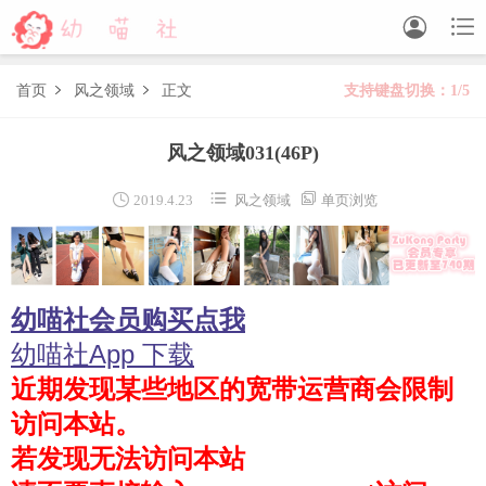


首页
风之领域
正文
支持键盘切换：1/5


森萝财团
风之领域031
(46P)
BETA
FREE
LOVEPLUS
R15
SSR
X



2019.4.23
风之领域
单页浏览
森萝财团视频
木花琳琳是勇者
幼喵社会员购买点我
木花琳琳是勇者写真
木花琳琳是勇者视频
幼喵社App 下载
近期发现某些地区的宽带运营商会限制
风之领域
访问本站。
喵写真
若发现无法访问本站
轻兰映画