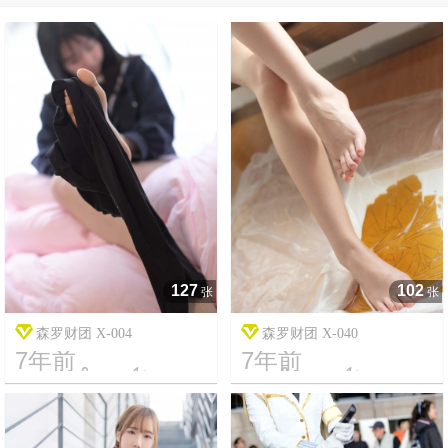
127
102
张
张
森罗财团 X-004
森罗财团 X-040
7年前
7年前




7
2689
11
11275